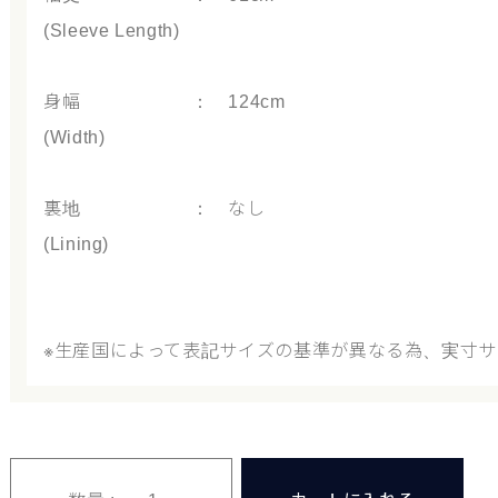
(Sleeve Length)
身幅 ： 124cm
(Width)
裏地 ： なし
(Lining)
※生産国によって表記サイズの基準が異なる為、実寸