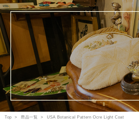
Top
商品一覧
USA Botanical Pattern Ocre Light Coat