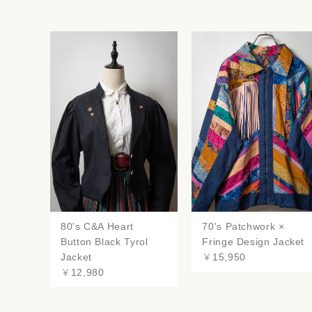
80's C&A Heart
70's Patchwork ×
Button Black Tyrol
Fringe Design Jacket
Jacket
￥15,950
￥12,980