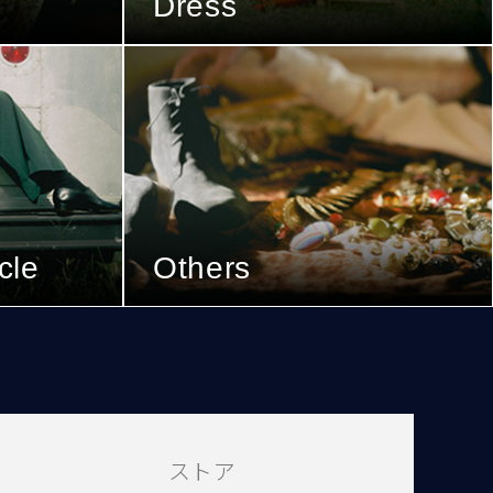
Dress
cle
Others
ストア