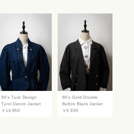
90's Tuck Design
80's Gold Double
Tyrol Denim Jacket
Button Black Jacket
￥14,850
￥6,930