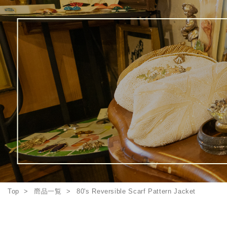
Top
商品一覧
80's Reversible Scarf Pattern Jacket