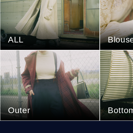
ALL
Blous
Outer
Botto