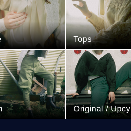
e
Tops
m
Original / Upcy