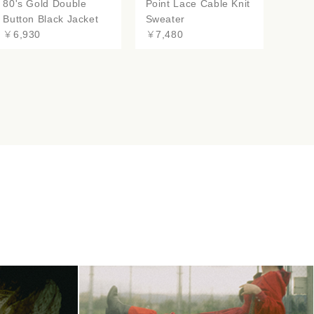
80's Gold Double
Point Lace Cable Knit
Button Black Jacket
Sweater
￥6,930
￥7,480