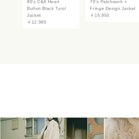
80's C&A Heart
70's Patchwork ×
Button Black Tyrol
Fringe Design Jacket
Jacket
￥15,950
￥12,980