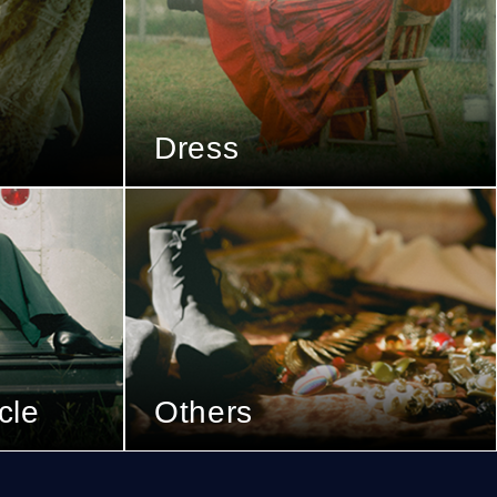
Dress
cle
Others