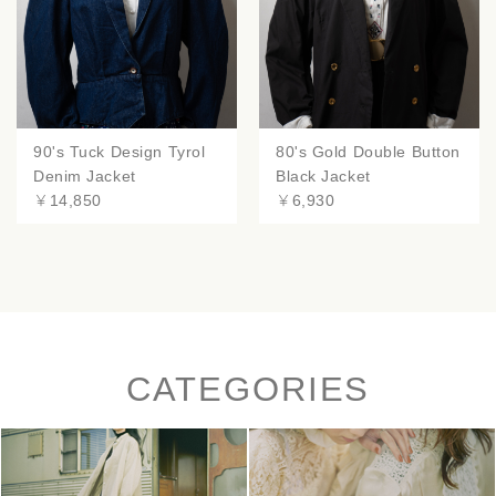
90's Tuck Design Tyrol
80's Gold Double Button
Denim Jacket
Black Jacket
￥14,850
￥6,930
CATEGORIES