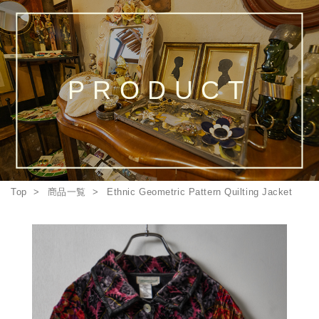
PRODUCT
Top
商品一覧
Ethnic Geometric Pattern Quilting Jacket