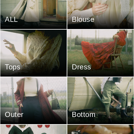
ALL
Blouse
Tops
Dress
Outer
Bottom