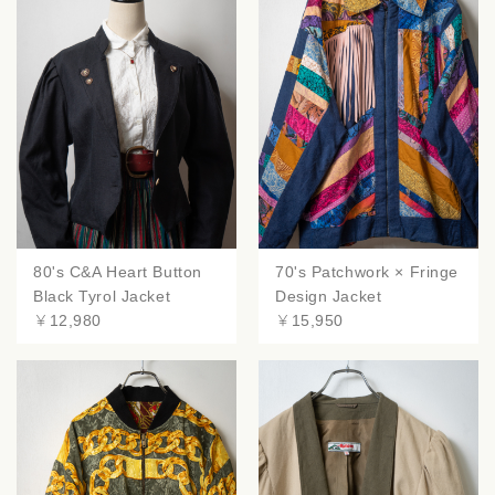
80's C&A Heart Button
70's Patchwork × Fringe
Black Tyrol Jacket
Design Jacket
￥12,980
￥15,950