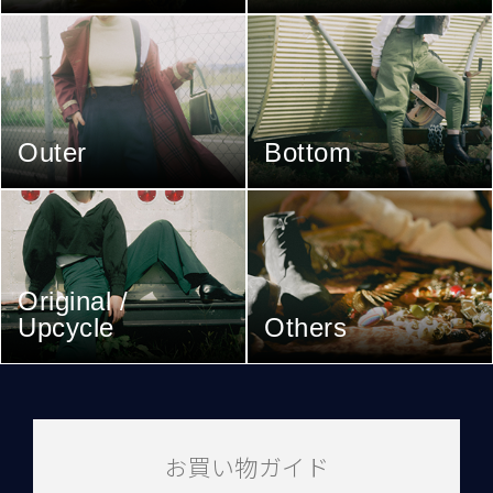
Outer
Bottom
Original /
Upcycle
Others
お買い物ガイド