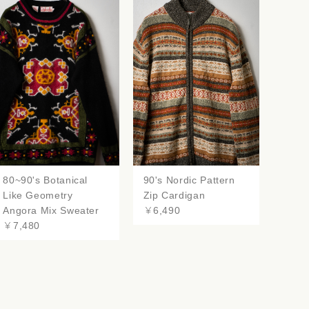
80~90's Botanical
90's Nordic Pattern
Like Geometry
Zip Cardigan
Angora Mix Sweater
￥6,490
￥7,480