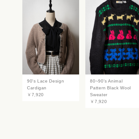
90's Lace Design
80~90's Animal
Cardigan
Pattern Black Wool
￥7,920
Sweater
￥7,920