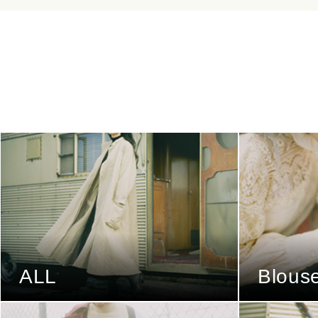
ALL
Blous