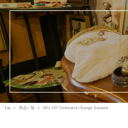
Top
商品一覧
90's Off Turtleneck Orange Sweater