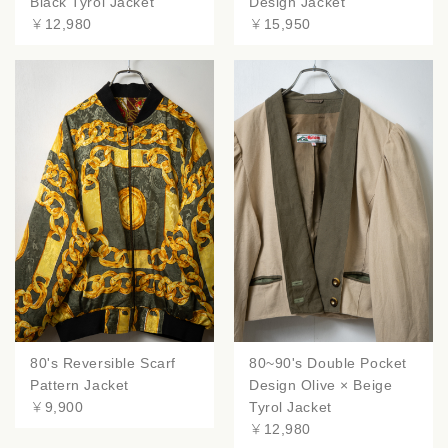
Black Tyrol Jacket
Design Jacket
￥12,980
￥15,950
80's Reversible Scarf
80~90's Double Pocket
Pattern Jacket
Design Olive × Beige
￥9,900
Tyrol Jacket
￥12,980