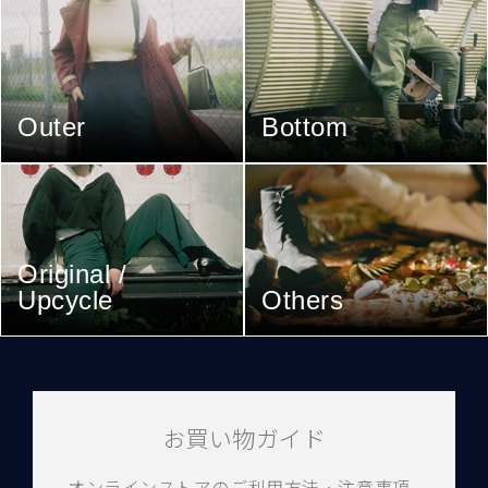
Outer
Bottom
Original /
Upcycle
Others
お買い物ガイド