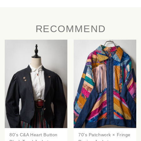
RECOMMEND
80's C&A Heart Button
70's Patchwork × Fringe