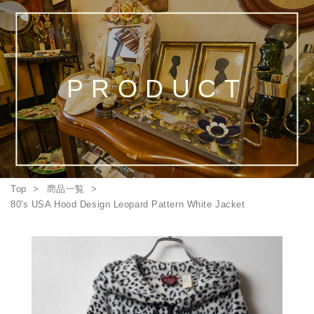
PRODUCT
Top
商品一覧
80's USA Hood Design Leopard Pattern White Jacket