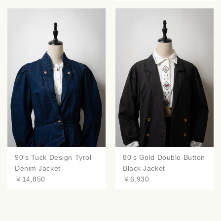
90's Tuck Design Tyrol
80's Gold Double Button
Denim Jacket
Black Jacket
￥14,850
￥6,930