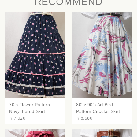
RECOMMEND
70’s Flower Pattern
80's~90’s Art Bird
Navy Tiered Skirt
Pattern Circular Skirt
￥7,920
￥8,580