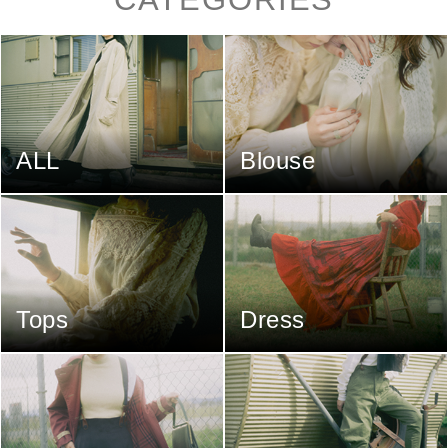
ALL
Blouse
Tops
Dress