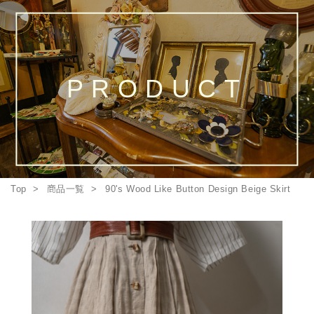
PRODUCT
Top
商品一覧
90's Wood Like Button Design Beige Skirt