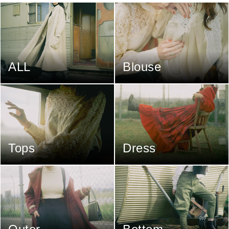
ALL
Blouse
Tops
Dress