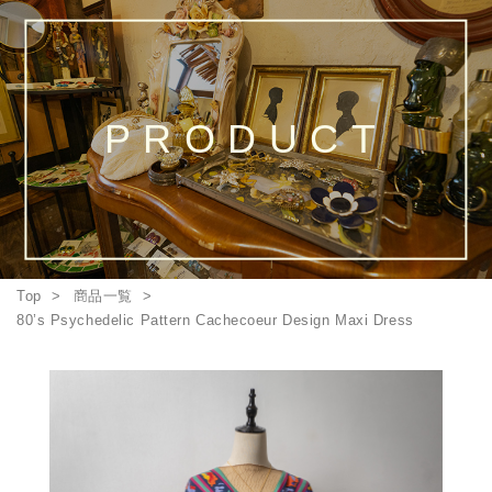
PRODUCT
Top
商品一覧
80’s Psychedelic Pattern Cachecoeur Design Maxi Dress